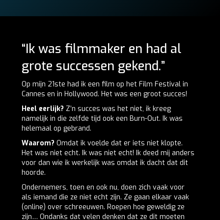
“Ik was filmmaker en had al
grote successen gekend.”
Op mijn 21ste had ik een film op het Film Festival in
Cannes en in Hollywood. Het was een groot succes!
Heel eerlijk?
Z’n succes was het niet, ik kreeg
namelijk in die zelfde tijd ook een Burn-Out. Ik was
helemaal op gebrand.
Waarom?
Omdat ik voelde dat er iets niet klopte.
Het was niet echt. Ik was niet echt! Ik deed mij anders
voor dan wie ik werkelijk was omdat ik dacht dat dit
hoorde.
Ondernemers, toen en ook nu, doen zich vaak voor
als iemand die ze niet echt zijn. Ze gaan elkaar vaak
(online) over schreeuwen. Roepen hoe geweldig ze
zijn… Ondanks dat velen denken dat ze dit moeten