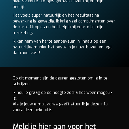
diverse korte filmpjes gemaakt over mij en mijn
bedrijf
Het voelt super natuurlijk en het resultaat na
bewerking is geweldig. Ik krijg veel complimenten over
de korte filmpjes en het helpt mij enorm bij mijn
marketing.
Ik kan hem van harte aanbevelen, hij haalt op een
natuurlijke manier het beste in je naar boven en legt
dat mooi vast!
Op dit moment zijn de deuren gesloten om je in te
schrijven.
Ik hou je graag op de hoogte zodra het weer mogelijk
is.
Als je jouw e-mail adres geeft stuur ik je deze info
zodra deze bekend is.
Meld je hier aan voor het