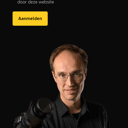
door deze website