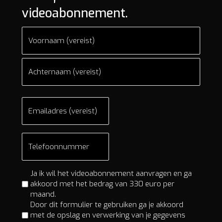
videoabonnement.
Ja ik wil het videoabonnement aanvragen en ga
akkoord met het bedrag van 330 euro per
maand.
Door dit formulier te gebruiken ga je akkoord
met de opslag en verwerking van je gegevens