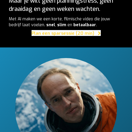
Maar je wilt geen planningstress, geen
draaidag en geen weken wachten.
Met AI maken we een korte, filmische video die jouw
bedrijf laat voelen.
snel
,
slim
en
betaalbaar
.
Plan een sparsessie (20 min)